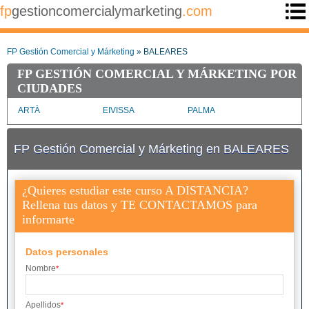
fp
gestioncomercialymarketing
.com
FP Gestión Comercial y Márketing
» BALEARES
FP GESTIÓN COMERCIAL Y MÁRKETING POR
CIUDADES
ARTÀ
EIVISSA
PALMA
FP Gestión Comercial y Márketing en BALEARES
¿Quieres estudiar este curso A DISTANCIA?
Rellena tus datos y TE CONTACTAMOS para
informarte
Datos personales
Nombre
*
Apellidos
*