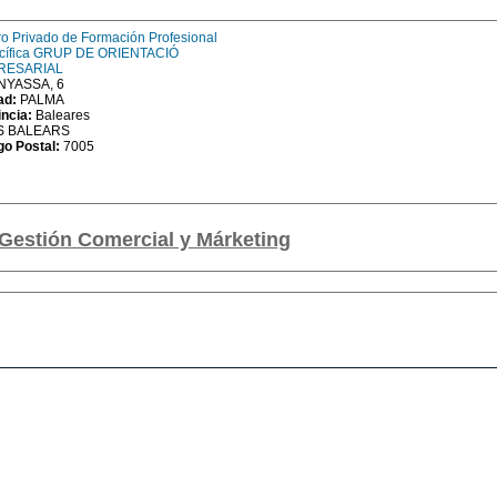
o Privado de Formación Profesional
cífica GRUP DE ORIENTACIÓ
RESARIAL
INYASSA, 6
ad:
PALMA
incia:
Baleares
S BALEARS
go Postal:
7005
Gestión Comercial y Márketing