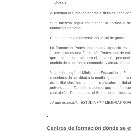
Síntesis
Al terminar el curso, obtendrás el título de Técnic
Si te interesa seguir estudiando, la normativa d
formación adicional:
Cualquier estudio universitario oficial de grado
La Formación Profesional es una apuesta estra
"...necesitamos una Formación Profesional de ca
que esto es esencial para el desarrollo personal
modelo de crecimiento económico y alcanzar las más
Y, también según el Ministro de Educación, la Form
superiores de actividad a la media. Igualmente, l
estos titulados: los contratos realizados a titu
universitarios. También sabemos que los técnico
contrato fijo. Por todo ello, el Gobierno considera
¿A qué esperas?...¡ESTUDIA FP Y MEJORA PR
Centros de formación dónde se e