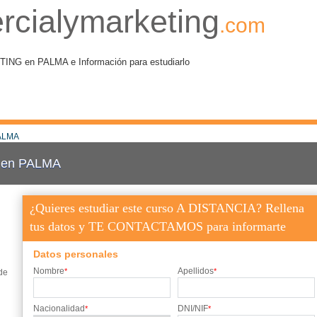
rcialymarketing
.com
G en PALMA e Información para estudiarlo
ALMA
g en PALMA
¿Quieres estudiar este curso A DISTANCIA? Rellena
tus datos y TE CONTACTAMOS para informarte
Datos personales
Nombre
Apellidos
*
*
de
Nacionalidad
DNI/NIF
*
*