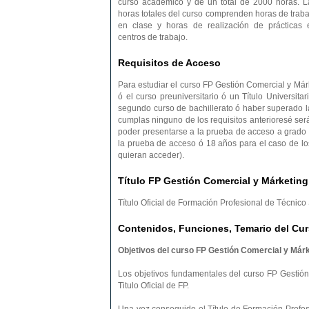
curso académico y de un total de 2000 horas. L
horas totales del curso comprenden horas de traba
en clase y horas de realización de prácticas 
centros de trabajo.
Requisitos de Acceso
Para estudiar el curso FP Gestión Comercial y Márke
ó el curso preuniversitario ó un Título Universitar
segundo curso de bachillerato ó haber superado 
cumplas ninguno de los requisitos anterioresé se
poder presentarse a la prueba de acceso a grado 
la prueba de acceso ó 18 años para el caso de lo
quieran acceder).
Título FP Gestión Comercial y Márketing
Título Oficial de Formación Profesional de Técnic
Contenidos, Funciones, Temario del Cur
Objetivos del curso FP Gestión Comercial y Márk
Los objetivos fundamentales del curso FP Gestión
Titulo Oficial de FP.