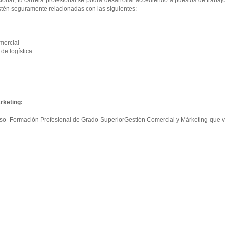
onal, tu carrera profesional se podrá desarrollar accediendo a puestos de trabaj
tén seguramente relacionadas con las siguientes:
mercial
e logística
rketing:
curso Formación Profesional de Grado SuperiorGestión Comercial y Márketing que 