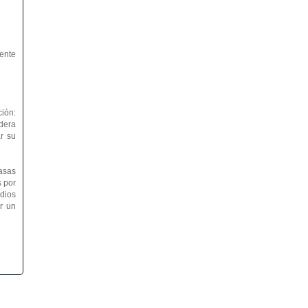
iente
ión:
dera
r su
tasas
s por
dios
r un