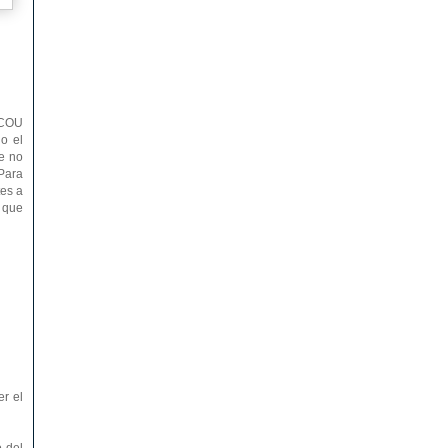
l COU
do el
e no
 Para
tes a
l que
r el