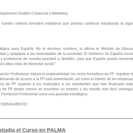
o Superioren Gestión Comercial y Márketing
e nuestro sistema formativo establece que podrías continuar estudiando la sigu
tégica para España. No lo decimos nosotros, lo afirma el Ministro de Educac
lidad y adaptada a las necesidades de la sociedad. El Gobierno de España consi
 y profesional de nuestra juventud y, también, para que España pueda reorienta
 altas cotas de bienestar social."
ación Profesional mejora la empleabilidad: los ciclos formativos de FP registran 
a demanda de acceso a la FP está aumentando, así como el interés de las empresa
lados de FP superan a los realizados a los estudiantes que han finalizado estu
s de FP tardan menos en encontrar un empleo y les resulta más fácil consegui
 la Formación Profesional como una apuesta estratégica.
OFESIONALMENTE!
studia el Curso en PALMA