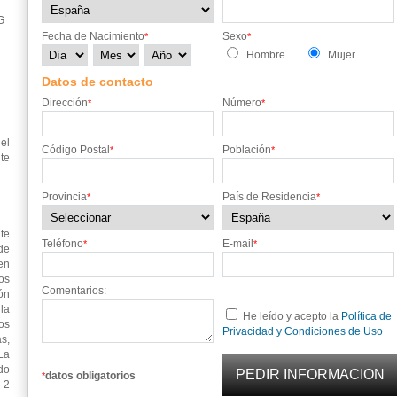
G
Fecha de Nacimiento
Sexo
*
*
Hombre
Mujer
Datos de contacto
Dirección
Número
*
*
el
Código Postal
Población
*
*
te
Provincia
País de Residencia
*
*
te
Teléfono
E-mail
*
*
de
en
os
Comentarios:
ón
 la
He leído y acepto la
Política de
os
Privacidad y Condiciones de Uso
s,
La
do
datos obligatorios
*
 2