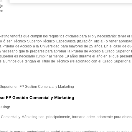
as
jo
en
ting tendrás que cumplir los requisitos oficiales para ello y necesitarás: tener e
io ó ser Técnico Superior-Técnico Especialista (titulación oficial) ó tener aproba
la Prueba de Acceso a la Universidad para mayores de 25 años. En el caso de qu
rá necesario que te prepares para aprobar la Prueba de Acceso a Grado Superior.
superior es necesario cumplir al menos 19 años durante el año en el que presen
s alumnos que tengan el Título de Técnico (relacionado con el Grado Superior a
o Superior en FP Gestión Comercial y Márketing
so FP Gestión Comercial y Márketing
eting:
 Comercial y Márketing son, principalmente, formarte adecuadamente para obtene