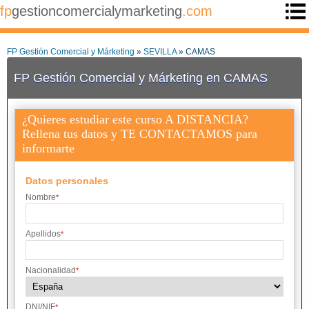
fp
gestioncomercialymarketing
.com
FP Gestión Comercial y Márketing
»
SEVILLA
» CAMAS
FP Gestión Comercial y Márketing en CAMAS
¿Quieres estudiar este curso A DISTANCIA?
Rellena tus datos y TE CONTACTAMOS para
informarte
Datos personales
Nombre
*
Apellidos
*
Nacionalidad
*
DNI/NIF
*