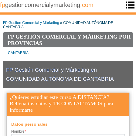
fp
gestioncomercialymarketing
.com
FP Gestión Comercial y Márketing
» COMUNIDAD AUTÓNOMA DE
CANTABRIA
FP GESTIÓN COMERCIAL Y MÁRKETING POR
PROVINCIAS
CANTABRIA
FP Gestión Comercial y Márketing en
COMUNIDAD AUTÓNOMA DE CANTABRIA
¿Quieres estudiar este curso A DISTANCIA?
Rellena tus datos y TE CONTACTAMOS para
informarte
Datos personales
Nombre
*