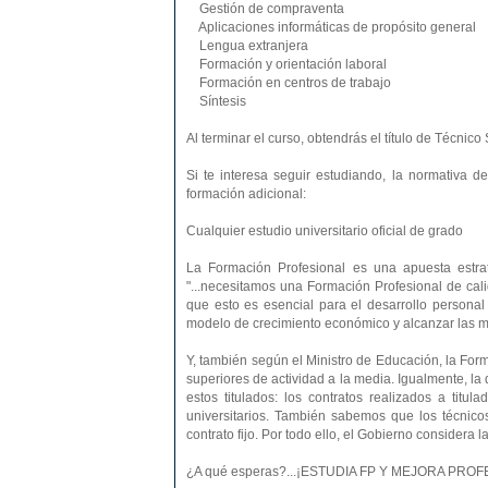
Gestión de compraventa
Aplicaciones informáticas de propósito general
Lengua extranjera
Formación y orientación laboral
Formación en centros de trabajo
Síntesis
Al terminar el curso, obtendrás el título de Técnic
Si te interesa seguir estudiando, la normativa d
formación adicional:
Cualquier estudio universitario oficial de grado
La Formación Profesional es una apuesta estra
"...necesitamos una Formación Profesional de ca
que esto es esencial para el desarrollo personal
modelo de crecimiento económico y alcanzar las más
Y, también según el Ministro de Educación, la Form
superiores de actividad a la media. Igualmente, l
estos titulados: los contratos realizados a titu
universitarios. También sabemos que los técnico
contrato fijo. Por todo ello, el Gobierno considera
¿A qué esperas?...¡ESTUDIA FP Y MEJORA PR