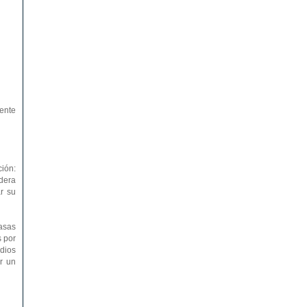
iente
ión:
dera
r su
tasas
s por
dios
r un