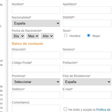
Nombre
Apellidos
*
*
de
Nacionalidad
DNI/NIF
*
*
G
Fecha de Nacimiento
Sexo
*
*
Hombre
Mujer
Datos de contacto
Dirección
Número
*
*
el
Código Postal
Población
*
*
te
Provincia
País de Residencia
*
*
te
Teléfono
E-mail
*
*
de
en
os
Comentarios:
ón
 la
He leído y acepto la
Política de