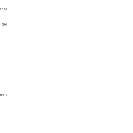
r el
o del
vas a