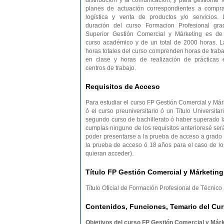
distribución y la comunicación, y para gestionar l
planes de actuación correspondientes a compra
logística y venta de productos y/o servicios. 
duración del curso Formacion Profesional gra
Superior Gestión Comercial y Márketing es de
curso académico y de un total de 2000 horas. L
horas totales del curso comprenden horas de traba
en clase y horas de realización de prácticas 
centros de trabajo.
Requisitos de Acceso
Para estudiar el curso FP Gestión Comercial y Márke
ó el curso preuniversitario ó un Título Universitar
segundo curso de bachillerato ó haber superado 
cumplas ninguno de los requisitos anterioresé se
poder presentarse a la prueba de acceso a grado 
la prueba de acceso ó 18 años para el caso de lo
quieran acceder).
Título FP Gestión Comercial y Márketing
Título Oficial de Formación Profesional de Técnic
Contenidos, Funciones, Temario del Cur
Objetivos del curso FP Gestión Comercial y Márk