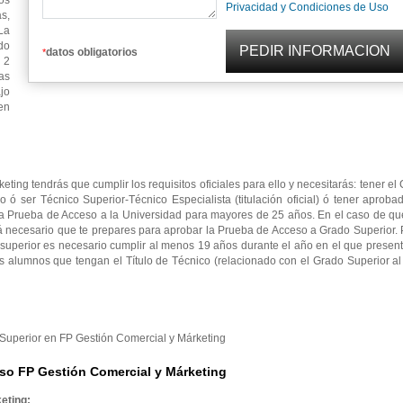
os
Privacidad y Condiciones de Uso
s,
La
do
datos obligatorios
*
 2
as
jo
en
ting tendrás que cumplir los requisitos oficiales para ello y necesitarás: tener e
io ó ser Técnico Superior-Técnico Especialista (titulación oficial) ó tener aproba
la Prueba de Acceso a la Universidad para mayores de 25 años. En el caso de qu
rá necesario que te prepares para aprobar la Prueba de Acceso a Grado Superior.
superior es necesario cumplir al menos 19 años durante el año en el que presen
s alumnos que tengan el Título de Técnico (relacionado con el Grado Superior a
o Superior en FP Gestión Comercial y Márketing
so FP Gestión Comercial y Márketing
eting: