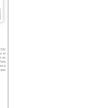
l COU
do el
e no
 Para
tes a
l que