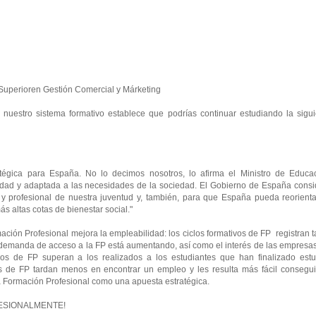
o Superioren Gestión Comercial y Márketing
e nuestro sistema formativo establece que podrías continuar estudiando la sigu
tégica para España. No lo decimos nosotros, lo afirma el Ministro de Educac
lidad y adaptada a las necesidades de la sociedad. El Gobierno de España consi
 y profesional de nuestra juventud y, también, para que España pueda reorienta
 altas cotas de bienestar social."
ación Profesional mejora la empleabilidad: los ciclos formativos de FP registran 
a demanda de acceso a la FP está aumentando, así como el interés de las empresa
lados de FP superan a los realizados a los estudiantes que han finalizado estu
s de FP tardan menos en encontrar un empleo y les resulta más fácil consegui
 la Formación Profesional como una apuesta estratégica.
OFESIONALMENTE!