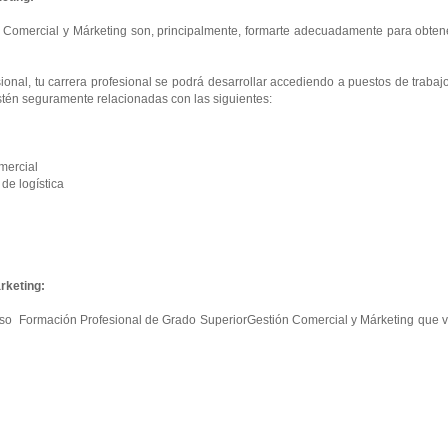
 Comercial y Márketing son, principalmente, formarte adecuadamente para obtene
onal, tu carrera profesional se podrá desarrollar accediendo a puestos de trabaj
tén seguramente relacionadas con las siguientes:
mercial
e logística
rketing:
curso Formación Profesional de Grado SuperiorGestión Comercial y Márketing que 