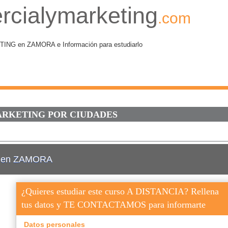
rcialymarketing
.com
G en ZAMORA e Información para estudiarlo
ÁRKETING POR CIUDADES
ng en ZAMORA
¿Quieres estudiar este curso A DISTANCIA? Rellena
tus datos y TE CONTACTAMOS para informarte
Datos personales