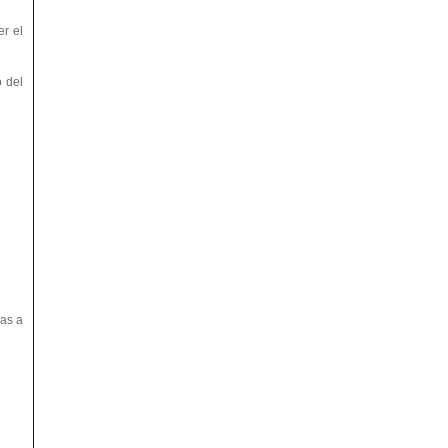
r el
o del
vas a