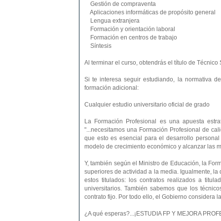
Gestión de compraventa
Aplicaciones informáticas de propósito general
Lengua extranjera
Formación y orientación laboral
Formación en centros de trabajo
Síntesis
Al terminar el curso, obtendrás el título de Técnic
Si te interesa seguir estudiando, la normativa d
formación adicional:
Cualquier estudio universitario oficial de grado
La Formación Profesional es una apuesta estra
"...necesitamos una Formación Profesional de ca
que esto es esencial para el desarrollo personal
modelo de crecimiento económico y alcanzar las más
Y, también según el Ministro de Educación, la Form
superiores de actividad a la media. Igualmente, l
estos titulados: los contratos realizados a titu
universitarios. También sabemos que los técnico
contrato fijo. Por todo ello, el Gobierno considera
¿A qué esperas?...¡ESTUDIA FP Y MEJORA PR