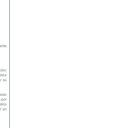
iente
ión:
dera
r su
tasas
s por
dios
r un