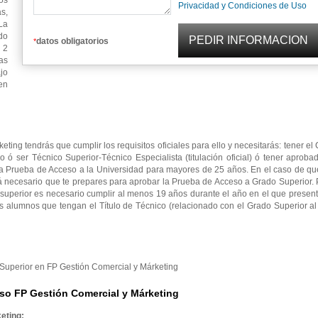
os
Privacidad y Condiciones de Uso
s,
La
do
datos obligatorios
*
 2
as
jo
en
ting tendrás que cumplir los requisitos oficiales para ello y necesitarás: tener e
io ó ser Técnico Superior-Técnico Especialista (titulación oficial) ó tener aproba
la Prueba de Acceso a la Universidad para mayores de 25 años. En el caso de qu
rá necesario que te prepares para aprobar la Prueba de Acceso a Grado Superior.
superior es necesario cumplir al menos 19 años durante el año en el que presen
s alumnos que tengan el Título de Técnico (relacionado con el Grado Superior a
o Superior en FP Gestión Comercial y Márketing
so FP Gestión Comercial y Márketing
eting: