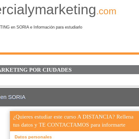
rcialymarketing
.com
 en SORIA e Información para estudiarlo
ÁRKETING POR CIUDADES
g en SORIA
¿Quieres estudiar este curso A DISTANCIA? Rellena
tus datos y TE CONTACTAMOS para informarte
Datos personales