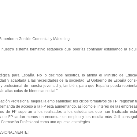
o Superioren Gestión Comercial y Márketing
e nuestro sistema formativo establece que podrías continuar estudiando la sigu
tégica para España. No lo decimos nosotros, lo afirma el Ministro de Educac
lidad y adaptada a las necesidades de la sociedad. El Gobierno de España consi
 y profesional de nuestra juventud y, también, para que España pueda reorienta
 altas cotas de bienestar social."
ación Profesional mejora la empleabilidad: los ciclos formativos de FP registran 
a demanda de acceso a la FP está aumentando, así como el interés de las empresa
lados de FP superan a los realizados a los estudiantes que han finalizado estu
s de FP tardan menos en encontrar un empleo y les resulta más fácil consegui
 la Formación Profesional como una apuesta estratégica.
OFESIONALMENTE!