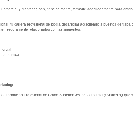
 Comercial y Márketing son, principalmente, formarte adecuadamente para obtene
onal, tu carrera profesional se podrá desarrollar accediendo a puestos de trabaj
tén seguramente relacionadas con las siguientes:
mercial
e logística
rketing:
curso Formación Profesional de Grado SuperiorGestión Comercial y Márketing que 