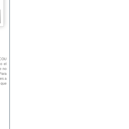
l COU
do el
e no
 Para
tes a
l que