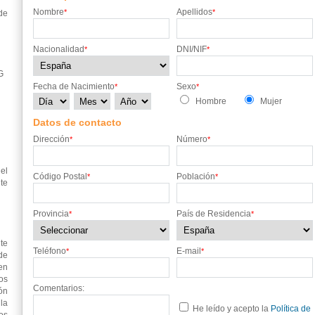
Nombre
Apellidos
*
*
de
Nacionalidad
DNI/NIF
*
*
G
Fecha de Nacimiento
Sexo
*
*
Hombre
Mujer
Datos de contacto
Dirección
Número
*
*
el
Código Postal
Población
*
*
te
Provincia
País de Residencia
*
*
te
Teléfono
E-mail
*
*
de
en
os
Comentarios:
ón
 la
He leído y acepto la
Política de