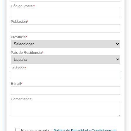
Código Postal
*
Población
*
Provincia
*
País de Residencia
*
Teléfono
*
E-mail
*
Comentarios:
He leído y acepto la
Política de Privacidad y Condiciones de