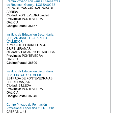
Centro Privado con varias Enseñanzas
de Régimen General LOS SAUCES
CTRA.DE CAMPAÑO-PARADA DE
ARRIBA
Ciudad:
PONTEVEDRA ciudad
Provincia:
PONTEVEDRA
GALICIA
Código Postal:
36157
Instituto de Educación Secundaria
(IES) ARMANDO COTARELO
VALLEDOR
ARMANDO COTARELO V. 4-
6.URB.MIRAMAR
Ciudad:
VILAGARCIA DE AROUSA
Provincia:
PONTEVEDRA
GALICIA
Código Postal:
36600
Instituto de Educación Secundaria
(IES) PINTOR COLMEIRO
ESTRADA DE PONTEVEDRA-AS
FERREIRAS, S/N
Ciudad:
SILLEDA
Provincia:
PONTEVEDRA
GALICIA
Código Postal:
36540
Centro Privado de Formación
Profesional Específica C.F.P.E. CIP
C/ BRASIL, 48