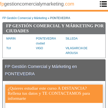
fp
gestioncomercialymarketing
.com
FP Gestión Comercial y Márketing
» PONTEVEDRA
FP GESTIÓN COMERCIAL Y MÁRKETING POR
CIUDADES
MARIN
PONTEVEDRA
SILLEDA
ciudad
TUI
VIGO
VILAGARCIA DE
AROUSA
FP Gestión Comercial y Márketing en
PONTEVEDRA
¿Quieres estudiar este curso A DISTANCIA?
Rellena tus datos y TE CONTACTAMOS para
informarte