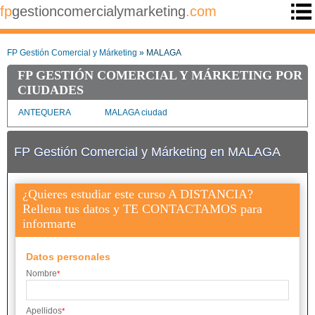
fp
gestioncomercialymarketing
.com
FP Gestión Comercial y Márketing
» MALAGA
FP GESTIÓN COMERCIAL Y MÁRKETING POR
CIUDADES
ANTEQUERA
MALAGA ciudad
FP Gestión Comercial y Márketing en MALAGA
¿Quieres estudiar este curso A DISTANCIA?
Rellena tus datos y TE CONTACTAMOS para
informarte
Datos personales
Nombre
*
Apellidos
*