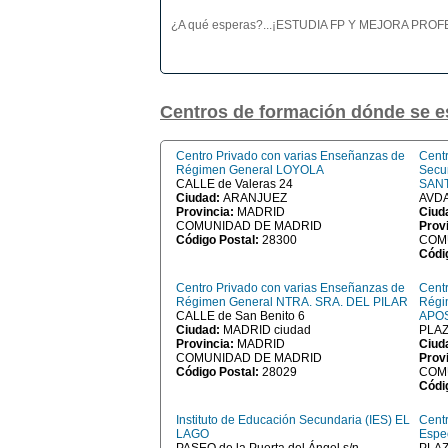
¿A qué esperas?...¡ESTUDIA FP Y MEJORA PR
Centros de formación dónde se e
Centro Privado con varias Enseñanzas de
Cent
Régimen General LOYOLA
Secu
CALLE de Valeras 24
SANT
Ciudad:
ARANJUEZ
AVDA
Provincia:
MADRID
Ciud
COMUNIDAD DE MADRID
Prov
Código Postal:
28300
COM
Códi
Centro Privado con varias Enseñanzas de
Cent
Régimen General NTRA. SRA. DEL PILAR
Régi
CALLE de San Benito 6
APO
Ciudad:
MADRID ciudad
PLAZA
Provincia:
MADRID
Ciud
COMUNIDAD DE MADRID
Prov
Código Postal:
28029
COM
Códi
Instituto de Educación Secundaria (IES) EL
Centr
LAGO
Espe