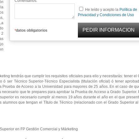
Comentarios:
ón
 la
He leído y acepto la
Política de
os
Privacidad y Condiciones de Uso
s,
La
do
datos obligatorios
*
 2
as
jo
en
ting tendrás que cumplir los requisitos oficiales para ello y necesitarás: tener e
io ó ser Técnico Superior-Técnico Especialista (titulación oficial) ó tener aproba
la Prueba de Acceso a la Universidad para mayores de 25 años. En el caso de qu
rá necesario que te prepares para aprobar la Prueba de Acceso a Grado Superior.
superior es necesario cumplir al menos 19 años durante el año en el que presen
s alumnos que tengan el Título de Técnico (relacionado con el Grado Superior a
o Superior en FP Gestión Comercial y Márketing