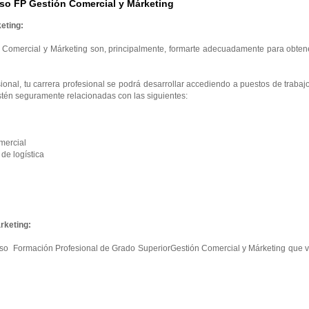
so FP Gestión Comercial y Márketing
eting:
 Comercial y Márketing son, principalmente, formarte adecuadamente para obtene
onal, tu carrera profesional se podrá desarrollar accediendo a puestos de trabaj
tén seguramente relacionadas con las siguientes:
mercial
e logística
rketing:
curso Formación Profesional de Grado SuperiorGestión Comercial y Márketing que 