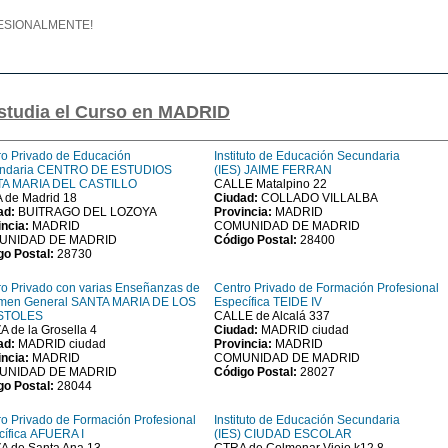
OFESIONALMENTE!
studia el Curso en MADRID
ro Privado de Educación
Instituto de Educación Secundaria
ndaria CENTRO DE ESTUDIOS
(IES) JAIME FERRAN
A MARIA DEL CASTILLO
CALLE Matalpino 22
 de Madrid 18
Ciudad:
COLLADO VILLALBA
ad:
BUITRAGO DEL LOZOYA
Provincia:
MADRID
incia:
MADRID
COMUNIDAD DE MADRID
UNIDAD DE MADRID
Código Postal:
28400
go Postal:
28730
ro Privado con varias Enseñanzas de
Centro Privado de Formación Profesional
men General SANTA MARIA DE LOS
Específica TEIDE IV
STOLES
CALLE de Alcalá 337
 de la Grosella 4
Ciudad:
MADRID ciudad
ad:
MADRID ciudad
Provincia:
MADRID
incia:
MADRID
COMUNIDAD DE MADRID
UNIDAD DE MADRID
Código Postal:
28027
go Postal:
28044
o Privado de Formación Profesional
Instituto de Educación Secundaria
cífica AFUERA I
(IES) CIUDAD ESCOLAR