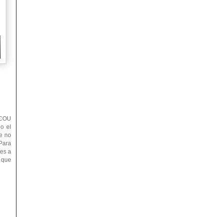
l COU
do el
e no
 Para
tes a
l que