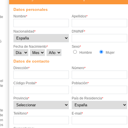
Datos personales
Nombre
Apellidos
*
*
de
Nacionalidad
DNI/NIF
*
*
G
Fecha de Nacimiento
Sexo
*
*
Hombre
Mujer
Datos de contacto
Dirección
Número
*
*
el
Código Postal
Población
*
*
te
Provincia
País de Residencia
*
*
te
Teléfono
E-mail
*
*
de
en
os