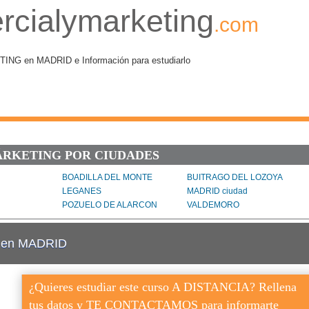
rcialymarketing
.com
G en MADRID e Información para estudiarlo
ÁRKETING POR CIUDADES
BOADILLA DEL MONTE
BUITRAGO DEL LOZOYA
LEGANES
MADRID ciudad
POZUELO DE ALARCON
VALDEMORO
g en MADRID
¿Quieres estudiar este curso A DISTANCIA? Rellena
tus datos y TE CONTACTAMOS para informarte