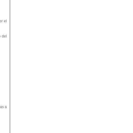
r el
o del
vas a