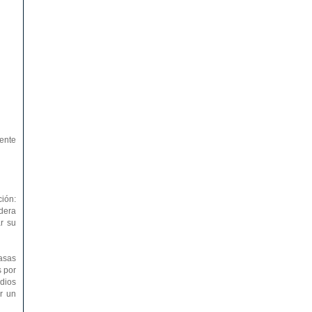
iente
ión:
dera
r su
tasas
s por
dios
r un