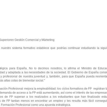
o Superioren Gestión Comercial y Márketing
e nuestro sistema formativo establece que podrías continuar estudiando la sigu
tégica para España. No lo decimos nosotros, lo afirma el Ministro de Educac
lidad y adaptada a las necesidades de la sociedad. El Gobierno de España consi
 y profesional de nuestra juventud y, también, para que España pueda reorienta
 altas cotas de bienestar social."
ación Profesional mejora la empleabilidad: los ciclos formativos de FP registran 
a demanda de acceso a la FP está aumentando, así como el interés de las empresa
lados de FP superan a los realizados a los estudiantes que han finalizado estu
s de FP tardan menos en encontrar un empleo y les resulta más fácil consegui
 la Formación Profesional como una apuesta estratégica.