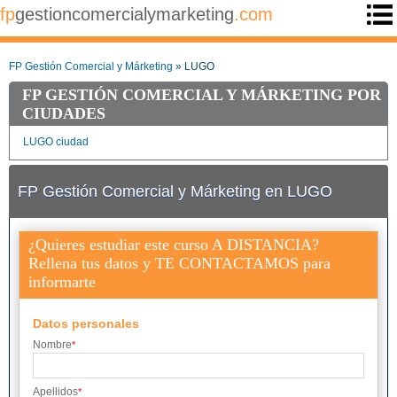
fp
gestioncomercialymarketing
.com
FP Gestión Comercial y Márketing
» LUGO
FP GESTIÓN COMERCIAL Y MÁRKETING POR
CIUDADES
LUGO ciudad
FP Gestión Comercial y Márketing en LUGO
¿Quieres estudiar este curso A DISTANCIA?
Rellena tus datos y TE CONTACTAMOS para
informarte
Datos personales
Nombre
*
Apellidos
*