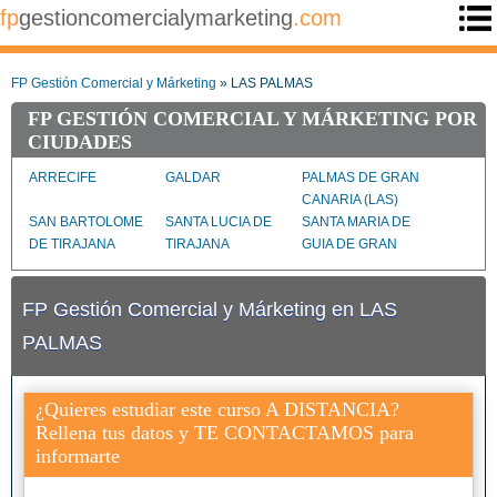
fp
gestioncomercialymarketing
.com
FP Gestión Comercial y Márketing
» LAS PALMAS
FP GESTIÓN COMERCIAL Y MÁRKETING POR
CIUDADES
ARRECIFE
GALDAR
PALMAS DE GRAN
CANARIA (LAS)
SAN BARTOLOME
SANTA LUCIA DE
SANTA MARIA DE
DE TIRAJANA
TIRAJANA
GUIA DE GRAN
CANARIA
FP Gestión Comercial y Márketing en LAS
PALMAS
¿Quieres estudiar este curso A DISTANCIA?
Rellena tus datos y TE CONTACTAMOS para
informarte