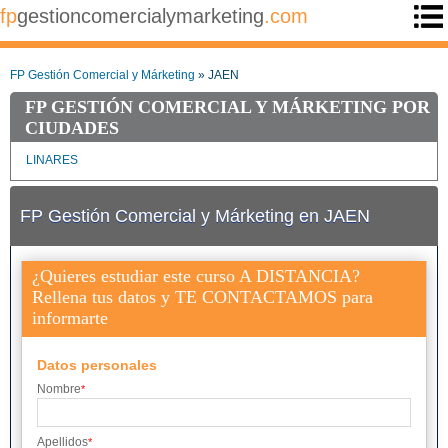
fp
gestioncomercialymarketing
.com
FP Gestión Comercial y Márketing
» JAEN
FP GESTIÓN COMERCIAL Y MÁRKETING POR
CIUDADES
LINARES
FP Gestión Comercial y Márketing en JAEN
¿Quieres estudiar este curso A DISTANCIA?
Rellena tus datos y TE CONTACTAMOS para
informarte
Datos personales
Nombre
*
Apellidos
*