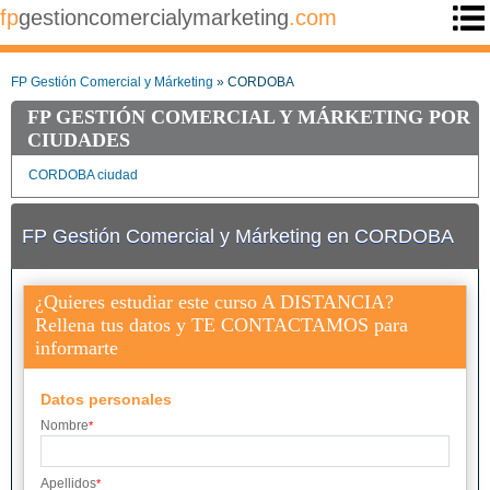
fp
gestioncomercialymarketing
.com
FP Gestión Comercial y Márketing
» CORDOBA
FP GESTIÓN COMERCIAL Y MÁRKETING POR
CIUDADES
CORDOBA ciudad
FP Gestión Comercial y Márketing en CORDOBA
¿Quieres estudiar este curso A DISTANCIA?
Rellena tus datos y TE CONTACTAMOS para
informarte
Datos personales
Nombre
*
Apellidos
*