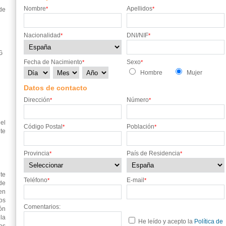
Nombre
Apellidos
*
*
de
Nacionalidad
DNI/NIF
*
*
G
Fecha de Nacimiento
Sexo
*
*
Hombre
Mujer
Datos de contacto
Dirección
Número
*
*
el
Código Postal
Población
*
*
te
Provincia
País de Residencia
*
*
te
Teléfono
E-mail
*
*
de
en
os
Comentarios:
ón
 la
He leído y acepto la
Política de