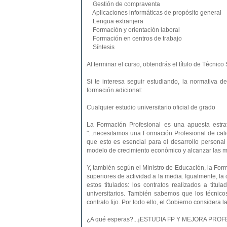
Gestión de compraventa
Aplicaciones informáticas de propósito general
Lengua extranjera
Formación y orientación laboral
Formación en centros de trabajo
Síntesis
Al terminar el curso, obtendrás el título de Técnic
Si te interesa seguir estudiando, la normativa d
formación adicional:
Cualquier estudio universitario oficial de grado
La Formación Profesional es una apuesta estra
"...necesitamos una Formación Profesional de ca
que esto es esencial para el desarrollo personal
modelo de crecimiento económico y alcanzar las más
Y, también según el Ministro de Educación, la Form
superiores de actividad a la media. Igualmente, l
estos titulados: los contratos realizados a titu
universitarios. También sabemos que los técnico
contrato fijo. Por todo ello, el Gobierno considera
¿A qué esperas?...¡ESTUDIA FP Y MEJORA PR