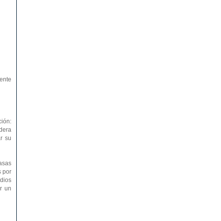
iente
ión:
dera
r su
tasas
s por
dios
r un