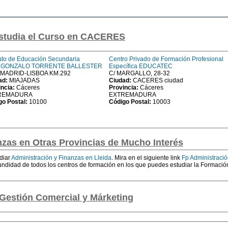
estudia el Curso en CACERES
tuto de Educación Secundaria
Centro Privado de Formación Profesional
) GONZALO TORRENTE BALLESTER
Específica EDUCATEC
MADRID-LISBOA KM.292
C/ MARGALLO, 28-32
ad:
MIAJADAS
Ciudad:
CACERES ciudad
incia:
Cáceres
Provincia:
Cáceres
REMADURA
EXTREMADURA
go Postal:
10100
Código Postal:
10003
zas en Otras Provincias de Mucho Interés
diar
Administración y Finanzas en Lleida
. Mira en el siguiente link
Fp Administraci
undidad de todos los centros de formación en los que puedes estudiar la Formació
Gestión Comercial y Márketing