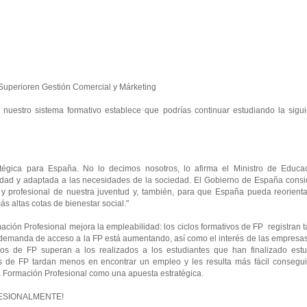
o Superioren Gestión Comercial y Márketing
e nuestro sistema formativo establece que podrías continuar estudiando la sigu
tégica para España. No lo decimos nosotros, lo afirma el Ministro de Educac
lidad y adaptada a las necesidades de la sociedad. El Gobierno de España consi
 y profesional de nuestra juventud y, también, para que España pueda reorienta
 altas cotas de bienestar social."
ación Profesional mejora la empleabilidad: los ciclos formativos de FP registran 
a demanda de acceso a la FP está aumentando, así como el interés de las empresa
lados de FP superan a los realizados a los estudiantes que han finalizado estu
s de FP tardan menos en encontrar un empleo y les resulta más fácil consegui
 la Formación Profesional como una apuesta estratégica.
OFESIONALMENTE!