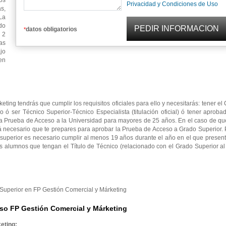
os
Privacidad y Condiciones de Uso
s,
La
do
datos obligatorios
*
 2
as
jo
en
ting tendrás que cumplir los requisitos oficiales para ello y necesitarás: tener e
io ó ser Técnico Superior-Técnico Especialista (titulación oficial) ó tener aproba
la Prueba de Acceso a la Universidad para mayores de 25 años. En el caso de qu
rá necesario que te prepares para aprobar la Prueba de Acceso a Grado Superior.
superior es necesario cumplir al menos 19 años durante el año en el que presen
s alumnos que tengan el Título de Técnico (relacionado con el Grado Superior a
o Superior en FP Gestión Comercial y Márketing
so FP Gestión Comercial y Márketing
eting: