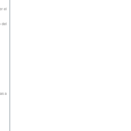
r el
o del
vas a