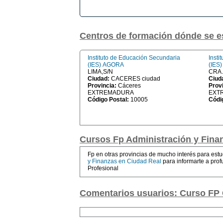
Centros de formación dónde se 
Instituto de Educación Secundaria
Insti
(IES) AGORA
(IES
LIMA,S/N
CRA.
Ciudad:
CACERES ciudad
Ciud
Provincia:
Cáceres
Prov
EXTREMADURA
EXT
Código Postal:
10005
Códi
Cursos Fp Administración y Finan
Fp en otras provincias de mucho interés para estu
y Finanzas en Ciudad Real
para informarte a prof
Profesional
Comentarios usuarios: Curso FP 