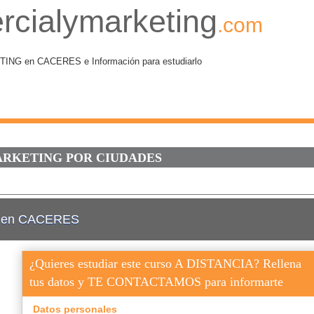
rcialymarketing
.com
G en CACERES e Información para estudiarlo
ÁRKETING POR CIUDADES
ng en CACERES
¿Quieres estudiar este curso A DISTANCIA? Rellena
tus datos y TE CONTACTAMOS para informarte
Datos personales