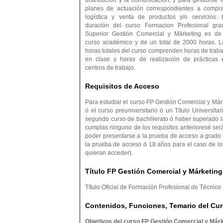
distribución y la comunicación, y para gestionar l
planes de actuación correspondientes a compra
logística y venta de productos y/o servicios. 
duración del curso Formacion Profesional gra
Superior Gestión Comercial y Márketing es de
curso académico y de un total de 2000 horas. L
horas totales del curso comprenden horas de traba
en clase y horas de realización de prácticas 
centros de trabajo.
Requisitos de Acceso
Para estudiar el curso FP Gestión Comercial y Márke
ó el curso preuniversitario ó un Título Universitar
segundo curso de bachillerato ó haber superado 
cumplas ninguno de los requisitos anterioresé se
poder presentarse a la prueba de acceso a grado 
la prueba de acceso ó 18 años para el caso de lo
quieran acceder).
Título FP Gestión Comercial y Márketing
Título Oficial de Formación Profesional de Técnic
Contenidos, Funciones, Temario del Cur
Objetivos del curso FP Gestión Comercial y Márk