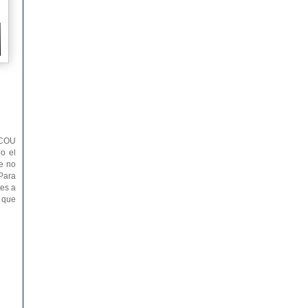
l COU
do el
e no
 Para
tes a
l que