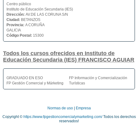
Centro público
Instituto de Educación Secundaria (IES)
Dirección:
AV.DE LAS CORUNA S/N
Ciudad:
BETANZOS
Provincia:
A CORUÑA
GALICIA
Código Postal:
15300
Todos los cursos ofrecidos en Instituto de
Educación Secundaria (IES) FRANCISCO AGUIAR
GRADUADO EN ESO
FP Información y Comercialización
FP Gestión Comercial y Márketing
Turísticas
Normas de uso
|
Empresa
Copyright ©
https://www.fpgestioncomercialymarketing.com/
Todos los derechos
reservados!