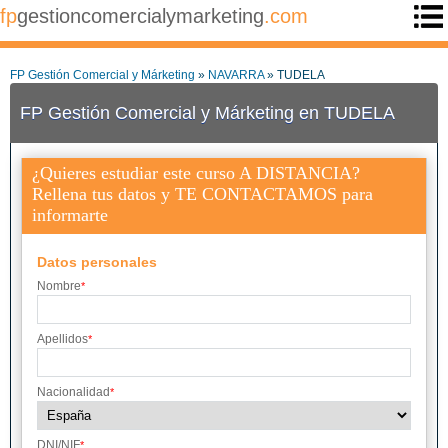
fp
gestioncomercialymarketing
.com
FP Gestión Comercial y Márketing
»
NAVARRA
» TUDELA
FP Gestión Comercial y Márketing en TUDELA
¿Quieres estudiar este curso A DISTANCIA?
Rellena tus datos y TE CONTACTAMOS para
informarte
Datos personales
Nombre
*
Apellidos
*
Nacionalidad
*
DNI/NIF
*