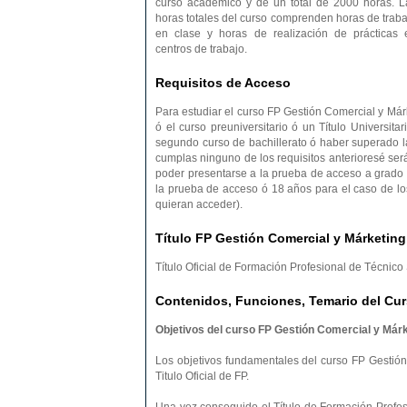
curso académico y de un total de 2000 horas. L
horas totales del curso comprenden horas de traba
en clase y horas de realización de prácticas 
centros de trabajo.
Requisitos de Acceso
Para estudiar el curso FP Gestión Comercial y Márke
ó el curso preuniversitario ó un Título Universitar
segundo curso de bachillerato ó haber superado 
cumplas ninguno de los requisitos anterioresé se
poder presentarse a la prueba de acceso a grado 
la prueba de acceso ó 18 años para el caso de lo
quieran acceder).
Título FP Gestión Comercial y Márketing
Título Oficial de Formación Profesional de Técnic
Contenidos, Funciones, Temario del Cur
Objetivos del curso FP Gestión Comercial y Márk
Los objetivos fundamentales del curso FP Gestión
Titulo Oficial de FP.