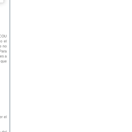
l COU
do el
e no
 Para
tes a
l que
r el