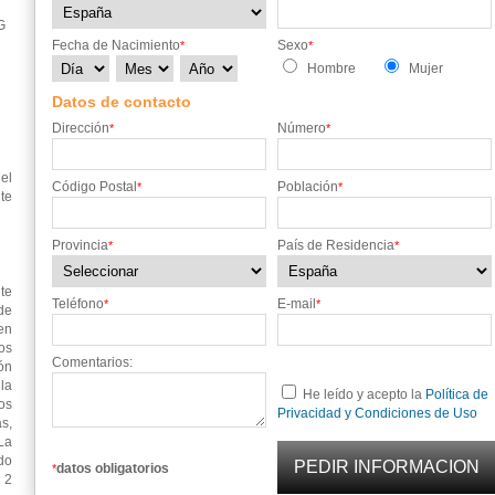
G
Fecha de Nacimiento
Sexo
*
*
Hombre
Mujer
Datos de contacto
Dirección
Número
*
*
el
Código Postal
Población
*
*
te
Provincia
País de Residencia
*
*
te
Teléfono
E-mail
*
*
de
en
os
Comentarios:
ón
 la
He leído y acepto la
Política de
os
Privacidad y Condiciones de Uso
s,
La
do
datos obligatorios
*
 2