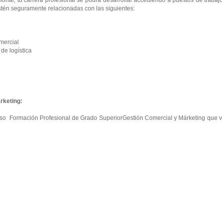
onal, tu carrera profesional se podrá desarrollar accediendo a puestos de trabaj
tén seguramente relacionadas con las siguientes:
mercial
e logística
rketing:
curso Formación Profesional de Grado SuperiorGestión Comercial y Márketing que 