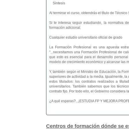
Síntesis
Al terminar el curso, obtendrás el título de Técnic
Si te interesa seguir estudiando, la normativa d
formación adicional:
Cualquier estudio universitario oficial de grado
La Formación Profesional es una apuesta estra
"...necesitamos una Formación Profesional de ca
que esto es esencial para el desarrollo personal
modelo de crecimiento económico y alcanzar las más
Y, también según el Ministro de Educación, la Form
superiores de actividad a la media. Igualmente, l
estos titulados: los contratos realizados a titu
universitarios. También sabemos que los técnico
contrato fijo. Por todo ello, el Gobierno considera
¿A qué esperas?...¡ESTUDIA FP Y MEJORA PR
Centros de formación dónde se 