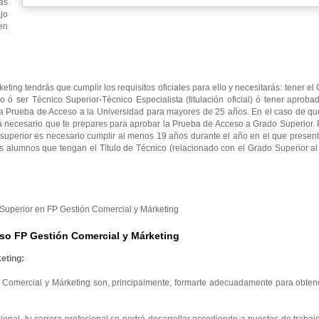
as
jo
en
ting tendrás que cumplir los requisitos oficiales para ello y necesitarás: tener e
io ó ser Técnico Superior-Técnico Especialista (titulación oficial) ó tener aproba
la Prueba de Acceso a la Universidad para mayores de 25 años. En el caso de qu
rá necesario que te prepares para aprobar la Prueba de Acceso a Grado Superior.
superior es necesario cumplir al menos 19 años durante el año en el que presen
s alumnos que tengan el Título de Técnico (relacionado con el Grado Superior a
o Superior en FP Gestión Comercial y Márketing
so FP Gestión Comercial y Márketing
eting:
 Comercial y Márketing son, principalmente, formarte adecuadamente para obtene