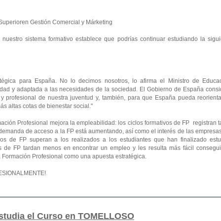
o Superioren Gestión Comercial y Márketing
e nuestro sistema formativo establece que podrías continuar estudiando la sigu
tégica para España. No lo decimos nosotros, lo afirma el Ministro de Educac
lidad y adaptada a las necesidades de la sociedad. El Gobierno de España consi
 y profesional de nuestra juventud y, también, para que España pueda reorienta
 altas cotas de bienestar social."
ación Profesional mejora la empleabilidad: los ciclos formativos de FP registran 
a demanda de acceso a la FP está aumentando, así como el interés de las empresa
lados de FP superan a los realizados a los estudiantes que han finalizado estu
s de FP tardan menos en encontrar un empleo y les resulta más fácil consegui
 la Formación Profesional como una apuesta estratégica.
OFESIONALMENTE!
estudia el Curso en TOMELLOSO