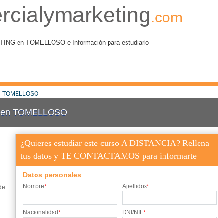
rcialymarketing
.com
G en TOMELLOSO e Información para estudiarlo
 TOMELLOSO
ng en TOMELLOSO
¿Quieres estudiar este curso A DISTANCIA? Rellena
tus datos y TE CONTACTAMOS para informarte
Datos personales
Nombre
Apellidos
*
*
de
Nacionalidad
DNI/NIF
*
*