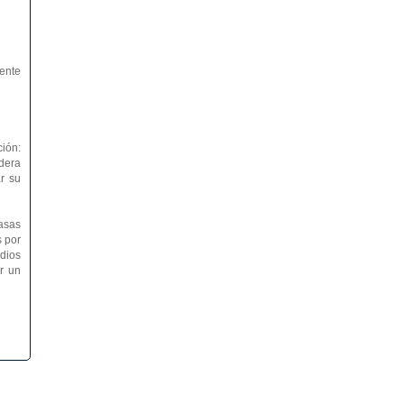
iente
ión:
dera
r su
tasas
s por
dios
r un