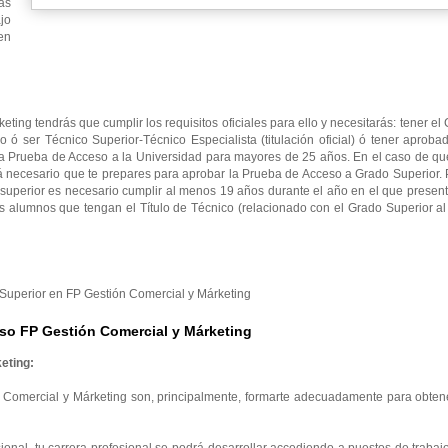
as
jo
en
ting tendrás que cumplir los requisitos oficiales para ello y necesitarás: tener e
io ó ser Técnico Superior-Técnico Especialista (titulación oficial) ó tener aproba
la Prueba de Acceso a la Universidad para mayores de 25 años. En el caso de qu
rá necesario que te prepares para aprobar la Prueba de Acceso a Grado Superior.
superior es necesario cumplir al menos 19 años durante el año en el que presen
s alumnos que tengan el Título de Técnico (relacionado con el Grado Superior a
o Superior en FP Gestión Comercial y Márketing
so FP Gestión Comercial y Márketing
eting:
 Comercial y Márketing son, principalmente, formarte adecuadamente para obtene