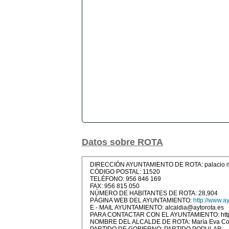
Datos sobre ROTA
DIRECCIÓN AYUNTAMIENTO DE ROTA: palacio munic
CÓDIGO POSTAL: 11520
TELÉFONO: 956 846 169
FAX: 956 815 050
NÚMERO DE HABITANTES DE ROTA: 28,904
PÁGINA WEB DEL AYUNTAMIENTO:
http://www.ay
E - MAIL AYUNTAMIENTO: alcaldia@aytorota.es
PARA CONTACTAR CON EL AYUNTAMIENTO: http:/
NOMBRE DEL ALCALDE DE ROTA: María Eva Corr