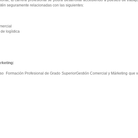
onal, tu carrera profesional se podrá desarrollar accediendo a puestos de trabaj
tén seguramente relacionadas con las siguientes:
mercial
e logística
rketing:
curso Formación Profesional de Grado SuperiorGestión Comercial y Márketing que 