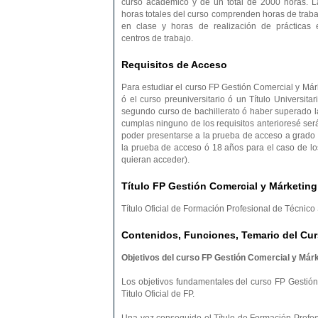
curso académico y de un total de 2000 horas. L
horas totales del curso comprenden horas de traba
en clase y horas de realización de prácticas 
centros de trabajo.
Requisitos de Acceso
Para estudiar el curso FP Gestión Comercial y Márke
ó el curso preuniversitario ó un Título Universitar
segundo curso de bachillerato ó haber superado 
cumplas ninguno de los requisitos anterioresé se
poder presentarse a la prueba de acceso a grado 
la prueba de acceso ó 18 años para el caso de lo
quieran acceder).
Título FP Gestión Comercial y Márketing
Título Oficial de Formación Profesional de Técnic
Contenidos, Funciones, Temario del Cur
Objetivos del curso FP Gestión Comercial y Márk
Los objetivos fundamentales del curso FP Gestión
Titulo Oficial de FP.