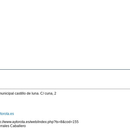
ipal castillo de luna. C/ cuna, 2
torota.es
/www.aytorota.es/web/index.php?ts=8&cod=155
ales Caballero