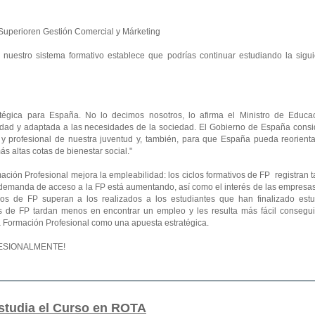
o Superioren Gestión Comercial y Márketing
e nuestro sistema formativo establece que podrías continuar estudiando la sigu
tégica para España. No lo decimos nosotros, lo afirma el Ministro de Educac
lidad y adaptada a las necesidades de la sociedad. El Gobierno de España consi
 y profesional de nuestra juventud y, también, para que España pueda reorienta
 altas cotas de bienestar social."
ación Profesional mejora la empleabilidad: los ciclos formativos de FP registran 
a demanda de acceso a la FP está aumentando, así como el interés de las empresa
lados de FP superan a los realizados a los estudiantes que han finalizado estu
s de FP tardan menos en encontrar un empleo y les resulta más fácil consegui
 la Formación Profesional como una apuesta estratégica.
OFESIONALMENTE!
studia el Curso en ROTA