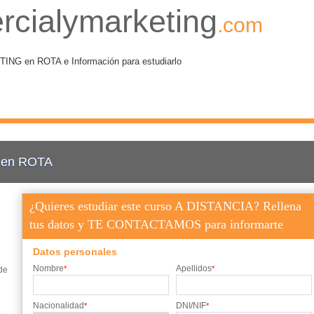
rcialymarketing
.com
 en ROTA e Información para estudiarlo
g en ROTA
¿Quieres estudiar este curso A DISTANCIA? Rellena
tus datos y TE CONTACTAMOS para informarte
Datos personales
Nombre
Apellidos
*
*
de
Nacionalidad
DNI/NIF
*
*