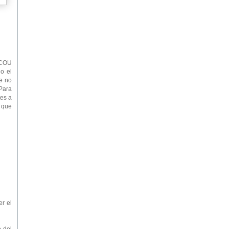
l COU
do el
e no
 Para
tes a
l que
r el