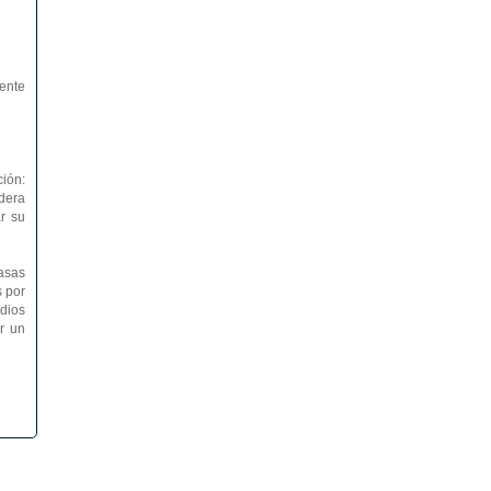
iente
ión:
dera
r su
tasas
s por
dios
r un