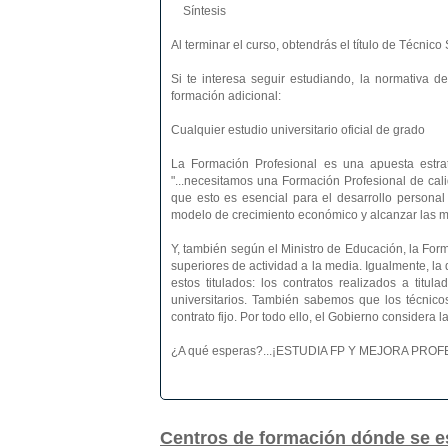
Síntesis
Al terminar el curso, obtendrás el título de Técnic
Si te interesa seguir estudiando, la normativa d
formación adicional:
Cualquier estudio universitario oficial de grado
La Formación Profesional es una apuesta estra
"...necesitamos una Formación Profesional de ca
que esto es esencial para el desarrollo personal
modelo de crecimiento económico y alcanzar las más
Y, también según el Ministro de Educación, la Form
superiores de actividad a la media. Igualmente, l
estos titulados: los contratos realizados a titu
universitarios. También sabemos que los técnico
contrato fijo. Por todo ello, el Gobierno considera
¿A qué esperas?...¡ESTUDIA FP Y MEJORA PR
Centros de formación dónde se e