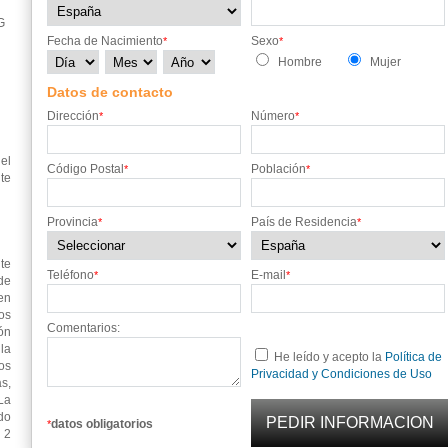
G
Fecha de Nacimiento
Sexo
*
*
Hombre
Mujer
Datos de contacto
Dirección
Número
*
*
el
Código Postal
Población
*
*
te
Provincia
País de Residencia
*
*
te
Teléfono
E-mail
*
*
de
en
os
Comentarios:
ón
 la
He leído y acepto la
Política de
os
Privacidad y Condiciones de Uso
s,
La
do
datos obligatorios
*
 2