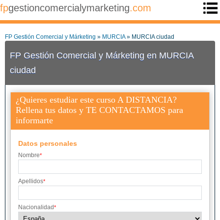
fp
gestioncomercialymarketing
.com
FP Gestión Comercial y Márketing
»
MURCIA
» MURCIA ciudad
FP Gestión Comercial y Márketing en MURCIA
ciudad
¿Quieres estudiar este curso A DISTANCIA?
Rellena tus datos y TE CONTACTAMOS para
informarte
Datos personales
Nombre
*
Apellidos
*
Nacionalidad
*