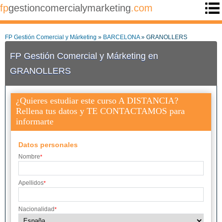
fp
gestioncomercialymarketing
.com
FP Gestión Comercial y Márketing
»
BARCELONA
» GRANOLLERS
FP Gestión Comercial y Márketing en
GRANOLLERS
¿Quieres estudiar este curso A DISTANCIA?
Rellena tus datos y TE CONTACTAMOS para
informarte
Datos personales
Nombre
*
Apellidos
*
Nacionalidad
*