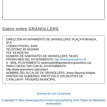
Datos sobre GRANOLLERS
DIRECCIÓN AYUNTAMIENTO DE GRANOLLERS: PLAÇA PORXADA,
Nº 6
CÓDIGO POSTAL: 8400
TELÉFONO: 93-8426666
FAX: 93 8426764
NÚMERO DE HABITANTES DE GRANOLLERS: 59,691
PÁGINA WEB DEL AYUNTAMIENTO:
http://www.granollers.cat
E - MAIL AYUNTAMIENTO: abarnusell@ajuntament.granollers.cat
PARA CONTACTAR CON EL AYUNTAMIENTO:
http://www.granollers.cat/contact
NOMBRE DEL ALCALDE DE GRANOLLERS: Josep Mayoral Antigas
PARTIDO DE GOBIERNO: PARTIT DELS SOCIALISTES DE
CATALUNYA - PROGRÉS MUNICIPAL
Normas de uso
|
Empresa
Copyright ©
https://www.fpgestioncomercialymarketing.com/
Todos los derechos
reservados!