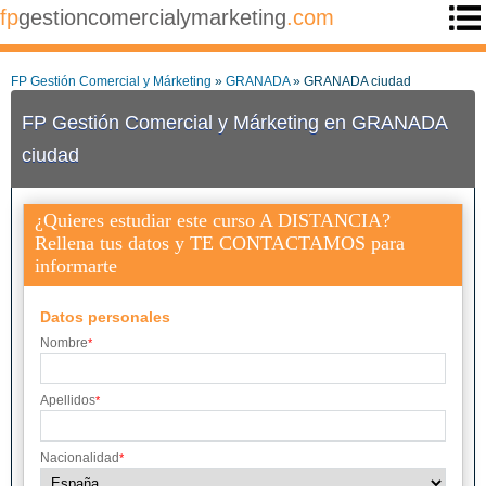
fp
gestioncomercialymarketing
.com
FP Gestión Comercial y Márketing
»
GRANADA
» GRANADA ciudad
FP Gestión Comercial y Márketing en GRANADA
ciudad
¿Quieres estudiar este curso A DISTANCIA?
Rellena tus datos y TE CONTACTAMOS para
informarte
Datos personales
Nombre
*
Apellidos
*
Nacionalidad
*