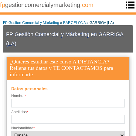
fp
gestioncomercialymarketing
.com
FP Gestión Comercial y Márketing
»
BARCELONA
» GARRIGA (LA)
FP Gestión Comercial y Márketing en GARRIGA
(LA)
¿Quieres estudiar este curso A DISTANCIA?
Rellena tus datos y TE CONTACTAMOS para
informarte
Datos personales
Nombre
*
Apellidos
*
Nacionalidad
*