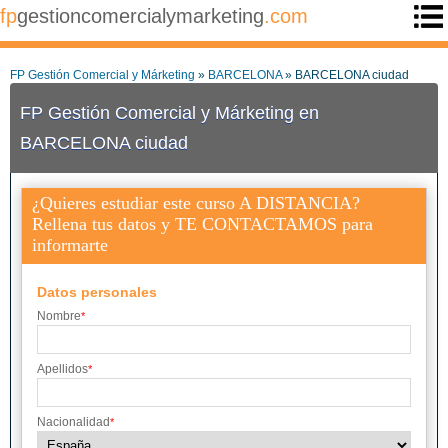
fp
gestioncomercialymarketing
.com
FP Gestión Comercial y Márketing
»
BARCELONA
» BARCELONA ciudad
FP Gestión Comercial y Márketing en
BARCELONA ciudad
¿Quieres estudiar este curso A DISTANCIA?
Rellena tus datos y TE CONTACTAMOS para
informarte
Datos personales
Nombre
*
Apellidos
*
Nacionalidad
*