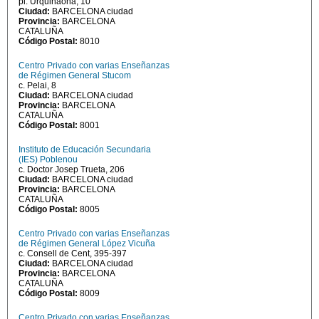
pl. Urquinaona, 10
Ciudad:
BARCELONA ciudad
Provincia:
BARCELONA
CATALUÑA
Código Postal:
8010
Centro Privado con varias Enseñanzas
de Régimen General Stucom
c. Pelai, 8
Ciudad:
BARCELONA ciudad
Provincia:
BARCELONA
CATALUÑA
Código Postal:
8001
Instituto de Educación Secundaria
(IES) Poblenou
c. Doctor Josep Trueta, 206
Ciudad:
BARCELONA ciudad
Provincia:
BARCELONA
CATALUÑA
Código Postal:
8005
Centro Privado con varias Enseñanzas
de Régimen General López Vicuña
c. Consell de Cent, 395-397
Ciudad:
BARCELONA ciudad
Provincia:
BARCELONA
CATALUÑA
Código Postal:
8009
Centro Privado con varias Enseñanzas