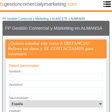
fp
gestioncomercialymarketing
.com
FP Gestión Comercial y Márketing
»
ALBACETE
» ALMANSA
FP Gestión Comercial y Márketing en ALMANSA
¿Quieres estudiar este curso A DISTANCIA?
Rellena tus datos y TE CONTACTAMOS para
informarte
Datos personales
Nombre
*
Apellidos
*
Nacionalidad
*
DNI/NIF
*